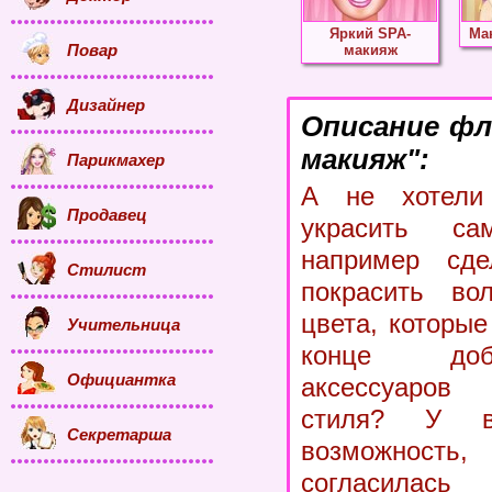
Яркий SPA-
Ма
Повар
макияж
Дизайнер
Описание фл
макияж":
Парикмахер
А не хотели
Продавец
украсить с
например сде
Стилист
покрасить во
цвета, которые
Учительница
конце доб
Официантка
аксессуаров
стиля? У в
Секретарша
возможность
согласилас