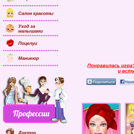
Салон красоты
Уход за
малышами
Поцелуи
Маникюр
Понравилась игра
и всту
Поделиться
Нрав
Доктор