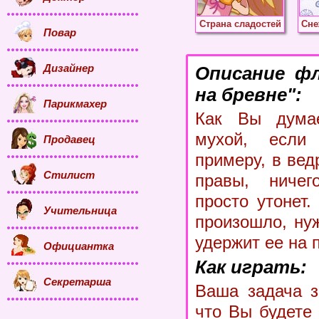
Страна сладостей
Сне
Повар
Дизайнер
Описание ф
на бревне":
Парикмахер
Как Вы думае
мухой, если
Продавец
примеру, в вед
Стилист
правы, ничег
просто утонет.
Учительница
произошло, нуж
удержит ее на 
Официантка
Как играть:
Секретарша
Ваша задача з
что Вы будете