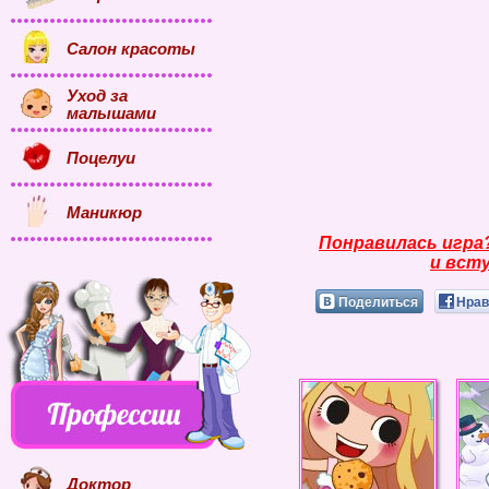
Салон красоты
Уход за
малышами
Поцелуи
Маникюр
Понравилась игра
и всту
Поделиться
Нрав
Доктор