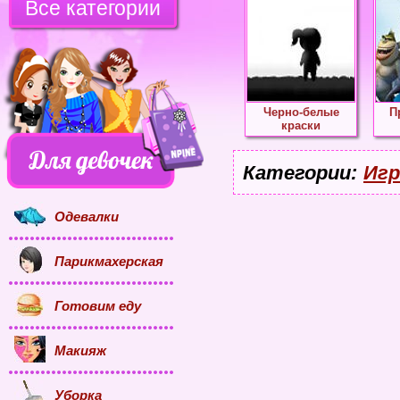
Все категории
Черно-белые
П
краски
Категории:
Игр
Одевалки
Парикмахерская
Готовим еду
Макияж
Уборка