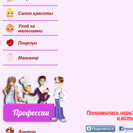
Салон красоты
Уход за
малышами
Поцелуи
Маникюр
Понравилась игра
и всту
Поделиться
Нрав
Доктор