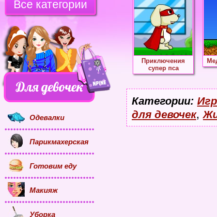
Все категории
Приключения
Ме
супер пса
Категории:
Игр
,
для девочек
Жи
Одевалки
Парикмахерская
Готовим еду
Макияж
Уборка