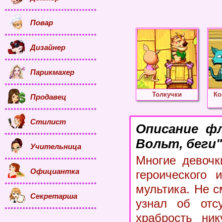
Повар
Дизайнер
Парикмахер
Толкучки
Ко
Продавец
Стилист
Описание ф
Вольт, беги"
Учительница
Многие девочк
Официантка
героического 
мультика. Не с
Секретарша
узнал об отсу
храбрость ник