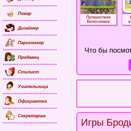
Повар
Путешествие
Белоснежки
к
Дизайнер
Парикмахер
Что бы посмот
Продавец
Стилист
Учительница
Официантка
Секретарша
Игры Брод