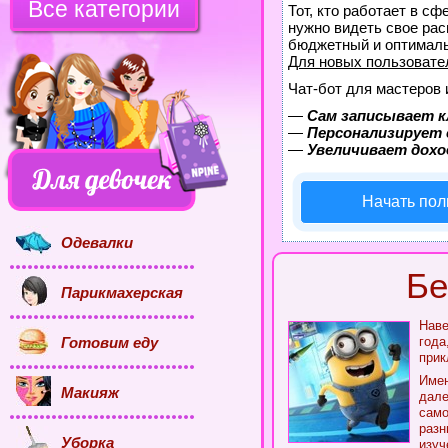
Все категории
Тот, кто работает в сф
нужно видеть свое рас
бюджетный и оптимал
Для новых пользоват
Чат-бот для мастеров 
—
Сам записывает к
—
Персонализирует 
—
Увеличивает дохо
Начать пол
Одевалки
Бе
Парикмахерская
Наве
Готовим еду
года
прик
Имен
Макияж
дале
само
разн
Уборка
изуч