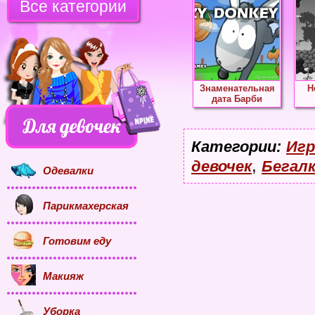
Все категории
Знаменательная
Н
дата Барби
Категории:
Игр
,
девочек
Бегалк
Одевалки
Парикмахерская
Готовим еду
Макияж
Уборка