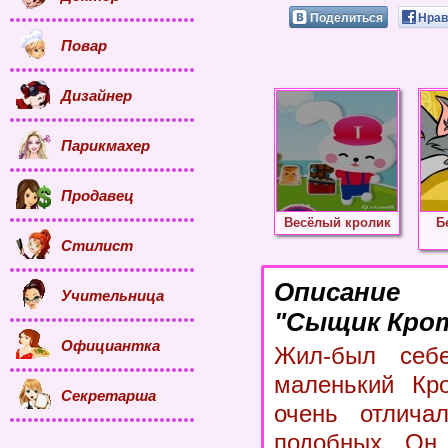
Поделиться
Нрав
Повар
Дизайнер
Парикмахер
Продавец
Весёлый кролик
Б
Стилист
Описание
Учительница
"Сыщик Крот
Официантка
Жил-был себ
маленький Кро
Секретарша
очень отлича
подобных. Он