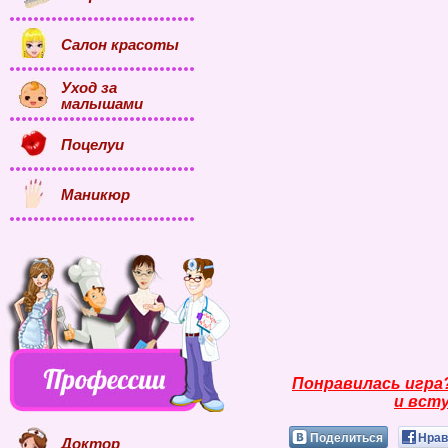
Салон красоты
Уход за
малышами
Поцелуи
Маникюр
Понравилась игра
и всту
Поделиться
Нрав
Доктор