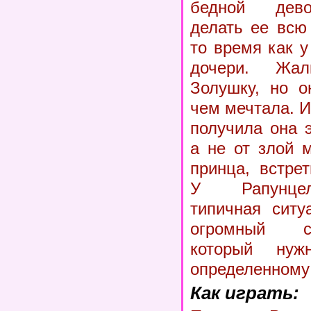
бедной дево
делать ее всю
то время как 
дочери. Жа
Золушку, но о
чем мечтала. И
получила она 
а не от злой 
принца, встре
У Рапунцел
типичная ситу
огромный с
который нуж
определенному 
Как играть: