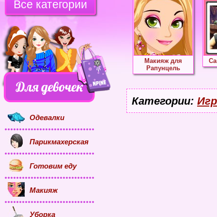
Все категории
Макияж для
Са
Рапунцель
Категории:
Игр
Одевалки
Парикмахерская
Готовим еду
Макияж
Уборка