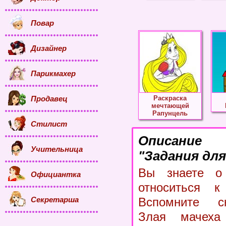
Повар
Дизайнер
Парикмахер
Продавец
Раскраска
мечтающей
Рапунцель
Стилист
Описание
Учительница
"Задания для
Вы знаете о
Официантка
относиться 
Секретарша
Вспомните ск
Злая мачеха