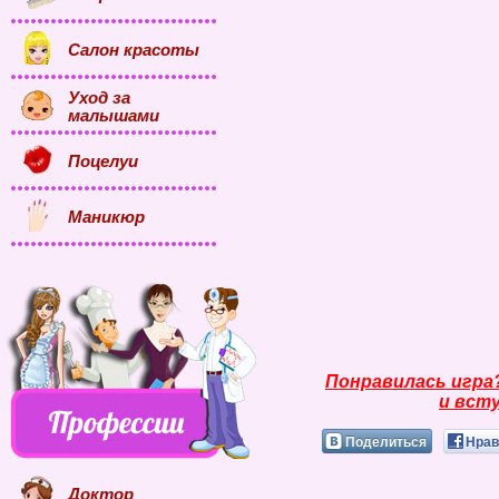
Салон красоты
Уход за
малышами
Поцелуи
Маникюр
Понравилась игра
и всту
Поделиться
Нрав
Доктор