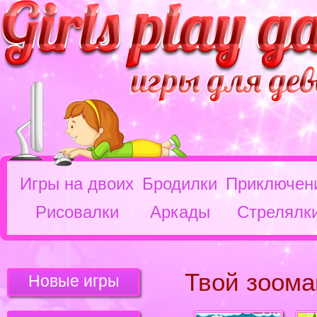
Игры на двоих
Бродилки
Приключен
Рисовалки
Аркады
Стрелялк
Твой зоома
Новые игры