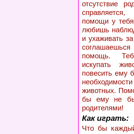
отсутствие ро
справляется,
помощи у тебя
любишь наблюд
и ухаживать з
соглашаешьс
помощь. Те
искупать живо
повесить ему 
необходимост
животных. Пом
бы ему не бы
родителями!
Как играть:
Что бы каждый