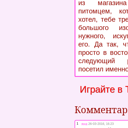
из магази
питомцем, ко
хотел, тебе тр
большого из
нужного, иску
его. Да так, 
просто в восто
следующий р
посетил именно
Играйте в 
Коммента
1
яна
26-03-2016, 16:23