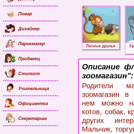
Повар
Дизайнер
Парикмахер
Лесные друзья
Хр
Продавец
Описание ф
Стилист
зоомагазин":
Родители ма
Учительница
зоомагазин в 
нем можно на
Официантка
котов, собак, к
Секретарша
других интер
Мальчик, торг