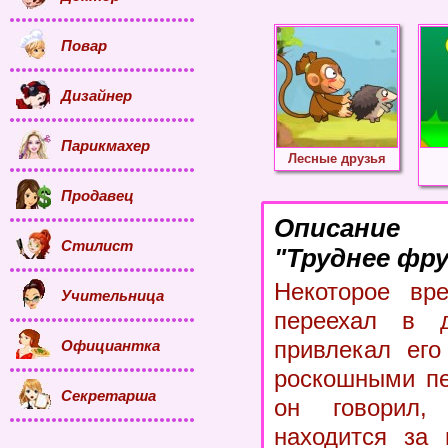
Повар
Дизайнер
Парикмахер
Лесные друзья
Продавец
Описание
Стилист
"Труднее фр
Некоторое вр
Учительница
переехал в д
привлекал его
Официантка
роскошными пе
Секретарша
он говорил,
находится за 