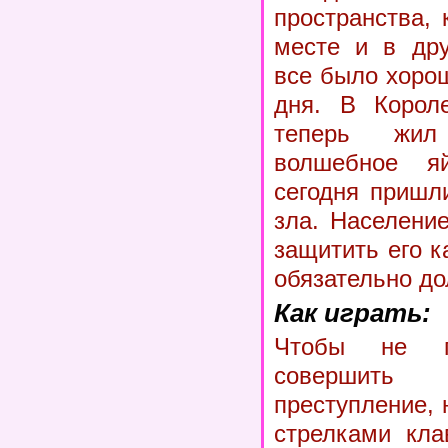
пространства, 
месте и в дру
все было хоро
дня. В Короле
теперь жи
волшебное я
сегодня пришл
зла. Населени
защитить его к
обязательно д
Как играть:
Чтобы не п
совершит
преступление,
стрелками кла