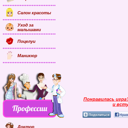
Салон красоты
Уход за
малышами
Поцелуи
Маникюр
Понравилась игра
и всту
Поделиться
Нрав
Доктор