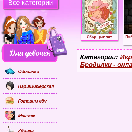
Все категории
Сбор цыплят
Поб
Категории:
Игр
Бродилки - онл
Одевалки
Парикмахерская
Готовим еду
Макияж
Уборка