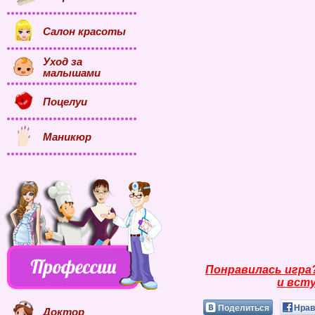
Салон красоты
Уход за
малышами
Поцелуи
Маникюр
Понравилась игра
и всту
Поделиться
Нрав
Доктор