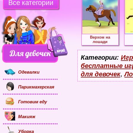
Все категории
Верхом на
лошади
Категории:
Игр
бесплатные и
Одевалки
,
для девочек
Ло
Парикмахерская
Готовим еду
Макияж
Уборка