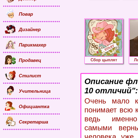
Повар
Дизайнер
Парикмахер
Продавец
Сбор цыплят
Л
Стилист
Описание фл
10 отличий":
Учительница
Очень мало к
Официантка
понимает всю 
ведь именн
Секретарша
самыми верн
человека уже 