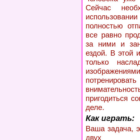
Сейчас необ
использова
полностью отп
все равно про
за ними и зан
ездой. В этой 
только насла
изображениям
потренир
внимательност
пригодиться с
деле.
Как играть:
Ваша задача, э
двух пре