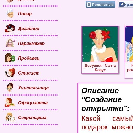
Поделиться
Нрав
Повар
Дизайнер
Парикмахер
Продавец
Девушка - Санта
Клаус
ро
Стилист
Учительница
Описание
"Создание
Официантка
открытки":
Какой самый
Секретарша
подарок можно