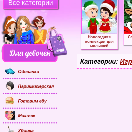
Все категории
Новогодняя
С
коллекция для
малышей
Категории:
Игр
Одевалки
Парикмахерская
Готовим еду
Макияж
Уборка