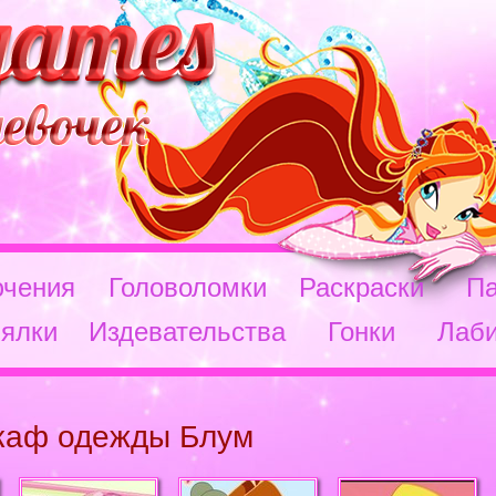
чения
Головоломки
Раскраски
П
ялки
Издевательства
Гонки
Лаб
каф одежды Блум