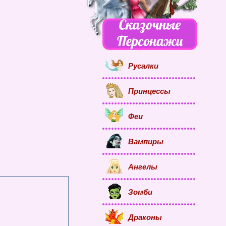
Русалки
Принцессы
Феи
Вампиры
Ангелы
Зомби
Драконы