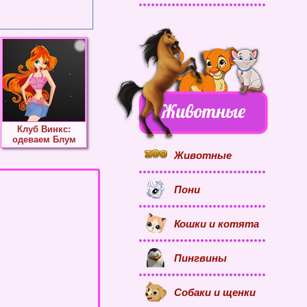
Клуб Винкс:
одеваем Блум
Животные
Пони
Кошки и котята
Пингвины
Собаки и щенки