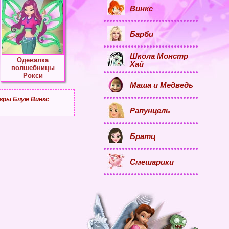
Винкс
Барби
Школа Монстр
Одевалка
Хай
волшебницы
Рокси
Маша и Медведь
гры Блум Винкс
Рапунцель
Братц
Смешарики