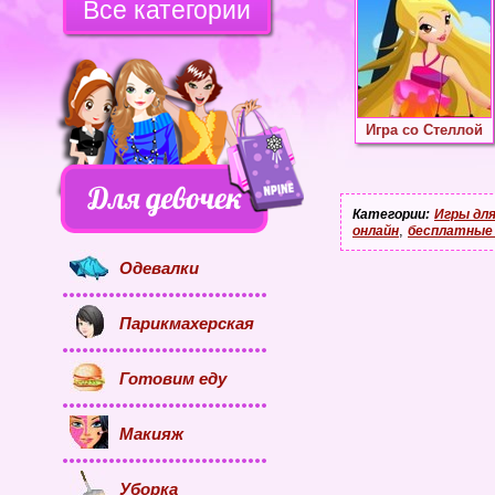
Все категории
Игра со Стеллой
Категории:
Игры для
,
онлайн
бесплатные 
Одевалки
Парикмахерская
Готовим еду
Макияж
Уборка