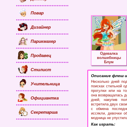
Повар
Дизайнер
Парикмахер
Одевалка
Продавец
волшебницы
Блум
Стилист
Описание флеш и
Несколько дней по
Учительница
поисках стильной о
прогулки или на т
она возвращалась д
Официантка
дней, накупив по
встретила двух сво
с обмена последн
Секретарша
иссякли, девочки о
модница не упустил
Как играть: