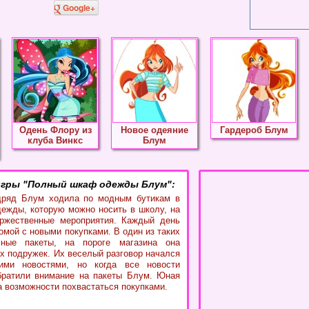
Google+
Одень Флору из
Новое одеяние
Гардероб Блум
клуба Винкс
Блум
гры "Полный шкаф одежды Блум":
дряд Блум ходила по модным бутикам в
дежды, которую можно носить в школу, на
оржественные мероприятия. Каждый день
омой с новыми покупками. В один из таких
лные пакеты, на пороге магазина она
их подружек. Их веселый разговор начался
ими новостями, но когда все новости
братили внимание на пакеты Блум. Юная
а возможности похвастаться покупками.