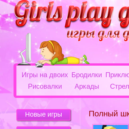
Игры на двоих
Бродилки
Приклю
Рисовалки
Аркады
Стрел
Полный ш
Новые игры