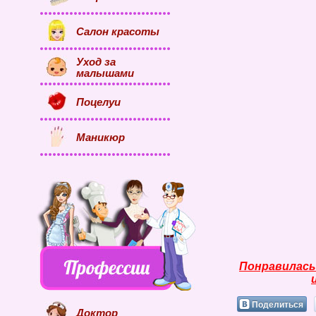
Салон красоты
Уход за
малышами
Поцелуи
Маникюр
Понравилась
Поделиться
Доктор