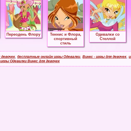
Переодень Флору
Теннис и Флора,
Одевалки со
спортивный
Стеллой
стиль
,
,
,
 девочек
бесплатные онлайн игры Одевалки
Винкс - игры для девочек
и
игры Одевалки Винкс для девочек