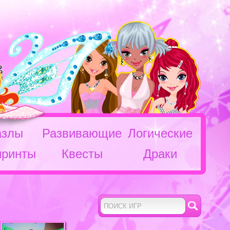
азлы
Развивающие
Логические
иринты
Квесты
Драки