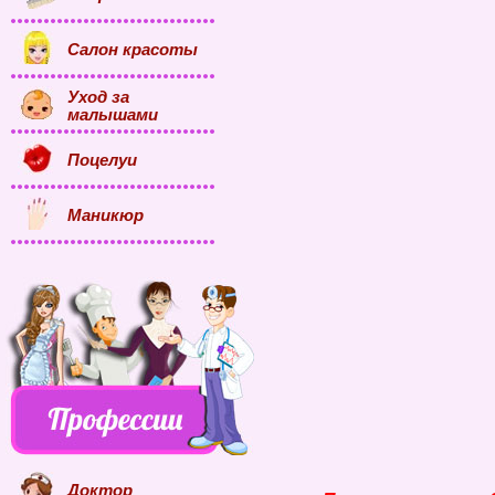
Салон красоты
Уход за
малышами
Поцелуи
Маникюр
Доктор