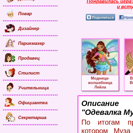
Понравилась игра
и всту
Повар
Поделиться
Нрав
Дизайнер
Парикмахер
Продавец
Стилист
Модница-
В
волшебница
В
Лейла
Учительница
Описание
Официантка
"Одевалка М
Секретарша
По итогам пр
котором Муза