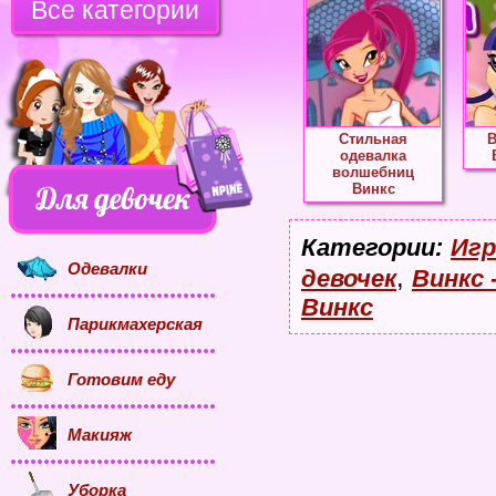
Все категории
Стильная
одевалка
волшебниц
Винкс
Категории:
Игр
Одевалки
,
девочек
Винкс 
Винкс
Парикмахерская
Готовим еду
Макияж
Уборка