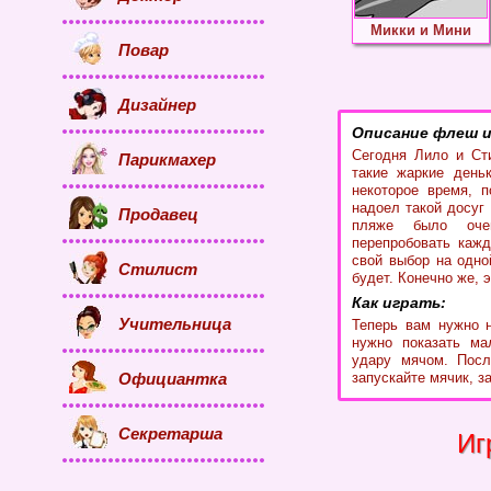
Микки и Мини
Повар
Дизайнер
Описание флеш и
Сегодня Лило и Ст
Парикмахер
такие жаркие деньк
некоторое время, п
надоел такой досуг
Продавец
пляже было оче
перепробовать кажд
свой выбор на одно
Стилист
будет. Конечно же, 
Как играть:
Учительница
Теперь вам нужно н
нужно показать ма
удару мячом. Посл
Официантка
запускайте мячик, з
Секретарша
Иг