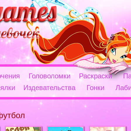
чения
Головоломки
Раскраски
П
ялки
Издевательства
Гонки
Лаб
футбол