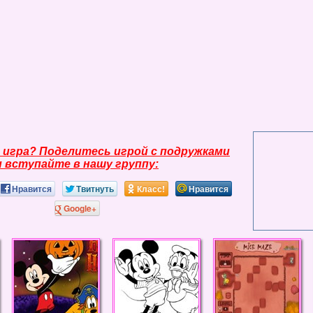
 игра? Поделитесь игрой с подружками
и вступайте в нашу группу:
Нравится
Твитнуть
Класс!
Нравится
Google+