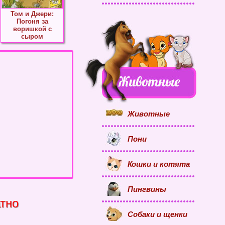
Том и Джери:
Погоня за
воришкой с
сыром
Животные
Пони
Кошки и котята
Пингвины
атно
Собаки и щенки