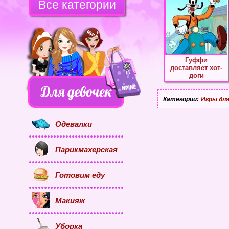
Все категории
Гуффи
доставляет хот-
доги
Категории:
Игры для
Одевалки
Парикмахерская
Готовим еду
Макияж
Уборка