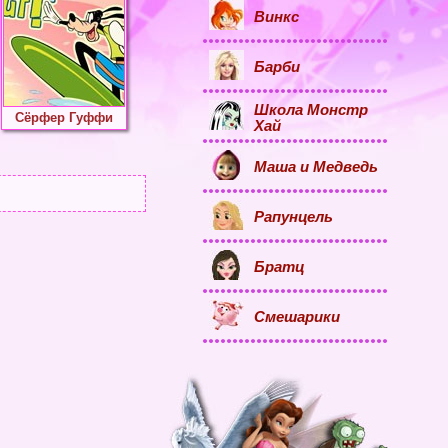
Винкс
Барби
Школа Монстр
Сёрфер Гуффи
Хай
Маша и Медведь
Рапунцель
Братц
Смешарики