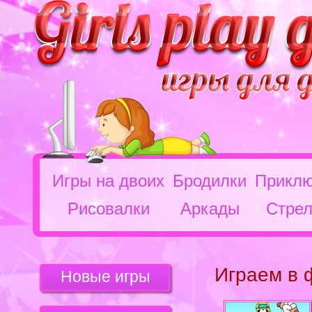
Игры на двоих
Бродилки
Приклю
Рисовалки
Аркады
Стрел
Играем в 
Новые игры