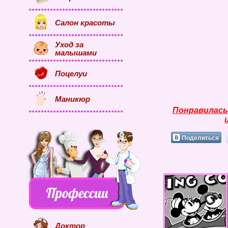
Салон красоты
Уход за
малышами
Поцелуи
Маникюр
Понравилась
Поделиться
Доктор