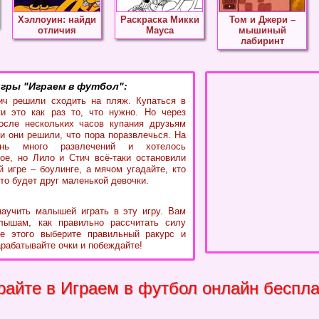
Хэллоуин: найди
Раскраска Микки
Том и Джери –
отличия
Мауса
мышиный
лабиринт
гры "Играем в футбол":
ич решили сходить на пляж. Купаться в
и это как раз то, что нужно. Но через
осле нескольких часов купания друзьям
 и они решили, что пора поразвлечься. На
нь много развлечений и хотелось
ое, но Лило и Стич всё-таки остановили
й игре – боулинге, а мячом угадайте, кто
это будет друг маленькой девочки.
аучить малышей играть в эту игру. Вам
лышам, как правильно рассчитать силу
е этого выберите правильный ракурс и
арабатывайте очки и побеждайте!
райте в Играем в футбол онлайн беспл