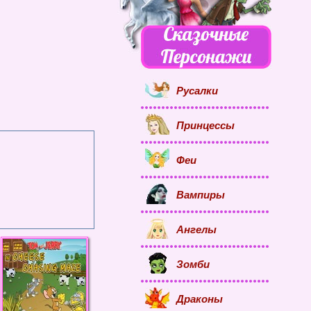
Русалки
Принцессы
Феи
Вампиры
Ангелы
Зомби
Драконы