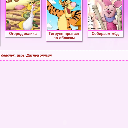
Огород ослика
Тигруля прыгает
Собираем мёд
по облакам
,
 девочек
игры Дисней онлайн