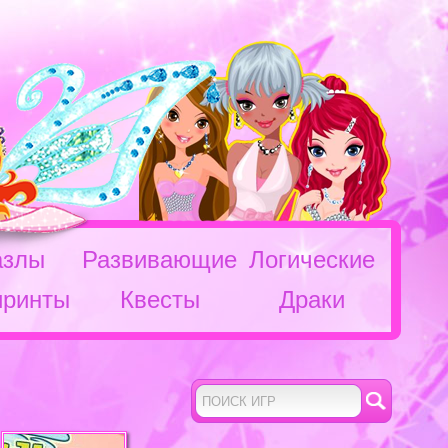
азлы
Развивающие
Логические
иринты
Квесты
Драки