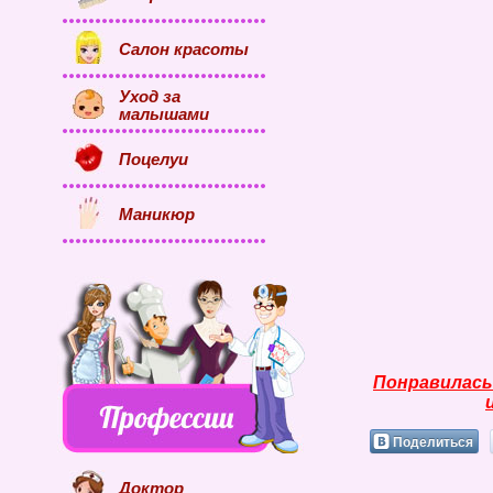
Салон красоты
Уход за
малышами
Поцелуи
Маникюр
Понравилась
Поделиться
Доктор