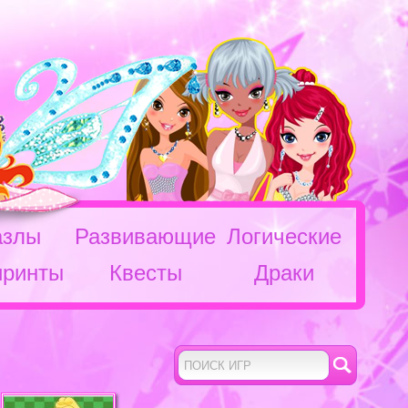
азлы
Развивающие
Логические
иринты
Квесты
Драки