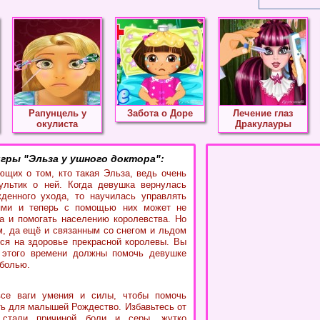
Рапунцель у
Забота о Доре
Лечение глаз
окулиста
Дракулауры
гры "Эльза у ушного доктора":
щих о том, кто такая Эльза, ведь очень
ультик о ней. Когда девушка вернулась
денного ухода, то научилась управлять
ями и теперь с помощью них может не
 а и помогать населению королевства. Но
м, да ещё и связанным со снегом и льдом
ься на здоровье прекрасной королевы. Вы
 этого времени должны помочь девушке
 болью.
се ваги умения и силы, чтобы помочь
ть для малышей Рождество. Избавьтесь от
е стали причиной боли и серы, жутко