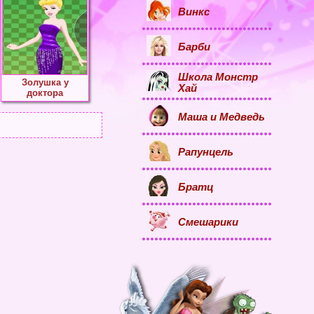
Винкс
Барби
Школа Монстр
Золушка у
Хай
доктора
Маша и Медведь
Рапунцель
Братц
Смешарики