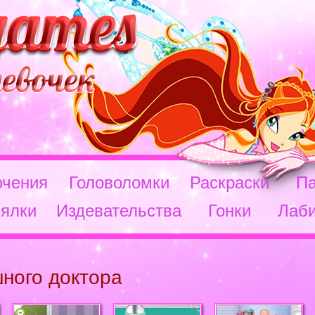
чения
Головоломки
Раскраски
П
ялки
Издевательства
Гонки
Лаб
шного доктора