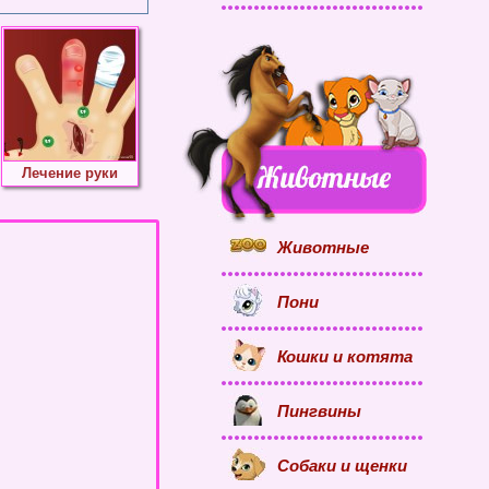
Лечение руки
Животные
Пони
Кошки и котята
Пингвины
Собаки и щенки