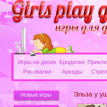
Игры на двоих
Бродилки
Приклю
Рисовалки
Аркады
Стрел
Эльза у у
Новые игры