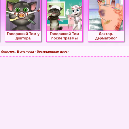
Говорящий Том у
Говорящий Том
Доктор-
доктора
после травмы
дерматолог
,
 девочек
Больница - бесплатные игры