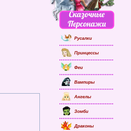
Русалки
Принцессы
Феи
Вампиры
Ангелы
Зомби
Драконы