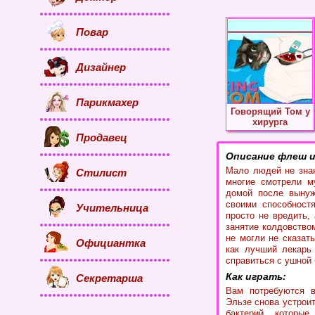
Повар
Дизайнер
Парикмахер
Говорящий Том у
хирурга
Продавец
Описание флеш и
Мало людей не знаю
Стилист
многие смотрели м
домой после вынуж
своими способност
Учительница
просто не вредить,
занятие колдовство
не могли не сказат
Официантка
как лучший лекарь
справиться с ушной
Как играть:
Секретарша
Вам потребуются в
Эльзе снова устрои
бактерий, которы