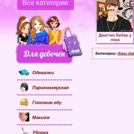
Все категории
Джастин Бибер у
лора
Категории:
Игры для
Одевалки
Парикмахерская
Готовим еду
Макияж
Уборка