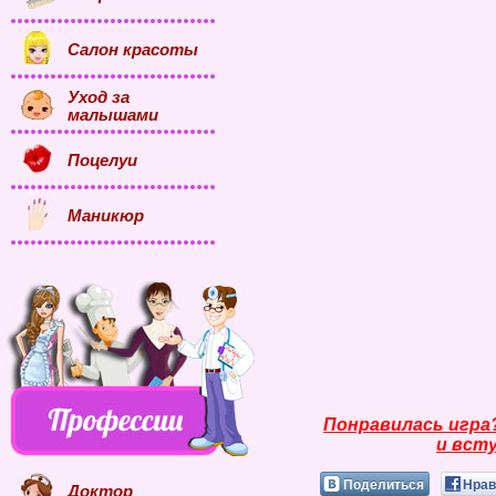
Салон красоты
Уход за
малышами
Поцелуи
Маникюр
Понравилась игра
и всту
Поделиться
Нрав
Доктор