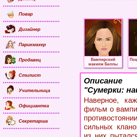
Повар
Дизайнер
Парикмахер
Продавец
Вампирский
Поц
макияж Беллы
Стилист
Описание
"Сумерки: на
Учительница
Наверное, каж
Официантка
фильм о вампир
противостояни
Секретарша
сильных клано
из них пыталс