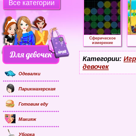
Все категории
Сферическое
измерение
Категории:
Игр
девочек
Одевалки
Парикмахерская
Готовим еду
Макияж
Уборка