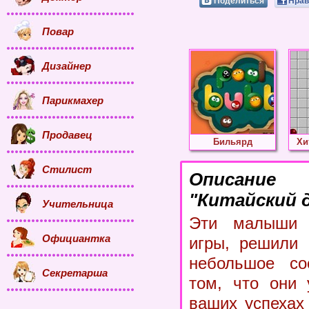
Поделиться
Нрав
Повар
Дизайнер
Парикмахер
Продавец
Бильярд
Хи
Стилист
Описание
"Китайский 
Учительница
Эти малыши 
Официантка
игры, решили 
небольшое со
Секретарша
том, что они
ваших успехах