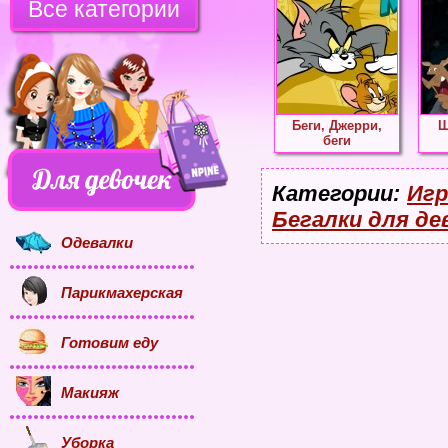
Все категории
Беги, Джерри,
Ш
беги
Категории:
Игр
Бегалки для де
Одевалки
Парикмахерская
Готовим еду
Макияж
Уборка