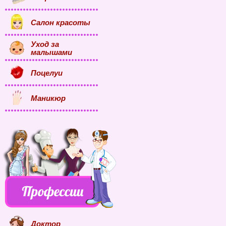
Салон красоты
Уход за
малышами
Поцелуи
Маникюр
Доктор