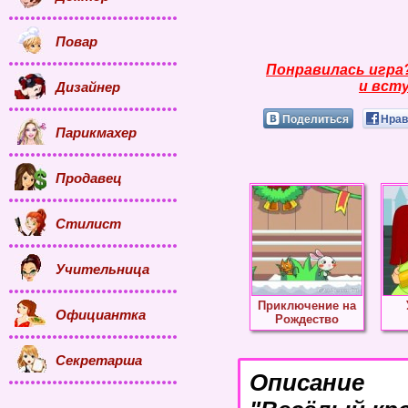
Повар
Понравилась игра
и всту
Дизайнер
Поделиться
Нрав
Парикмахер
Продавец
Стилист
Учительница
Приключение на
Официантка
Рождество
Секретарша
Описание