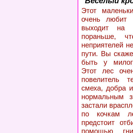
"Весёлый кро
Этот маленьки
очень любит г
выходит на 
пораньше, ч
неприятелей не
пути. Вы скаже
быть у милог
Этот лес очен
повелитель т
смеха, добра и
нормальным з
застали враспл
по кочкам л
предстоит отб
помощью гн