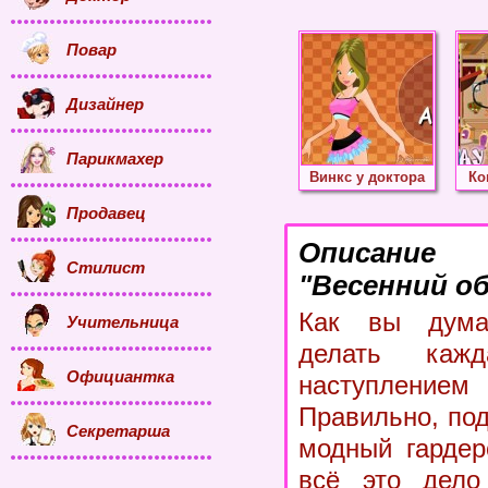
Повар
Дизайнер
Парикмахер
Винкс у доктора
Ко
Продавец
Описание
Стилист
"Весенний об
Как вы дума
Учительница
делать каж
Официантка
наступлением
Правильно, по
Секретарша
модный гардер
всё это дело