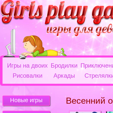
Игры на двоих
Бродилки
Приключен
Рисовалки
Аркады
Стрелялк
Весенний о
Новые игры