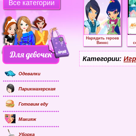
Все категории
Нарядить героев
Винкс
с
Категории:
Игр
Одевалки
Парикмахерская
Готовим еду
Макияж
Уборка