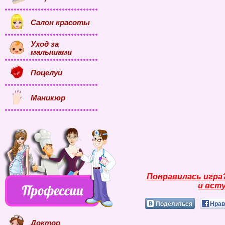
Салон красоты
Уход за
малышами
Поцелуи
Маникюр
Понравилась игра
и всту
Поделиться
Нрав
Доктор