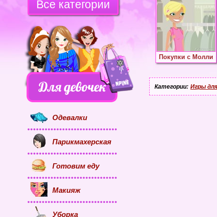
Все категории
Покупки с Молли
Категории:
Игры для
Одевалки
Парикмахерская
Готовим еду
Макияж
Уборка