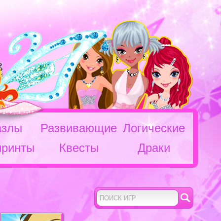
азлы
Развивающие
Логические
иринты
Квесты
Драки