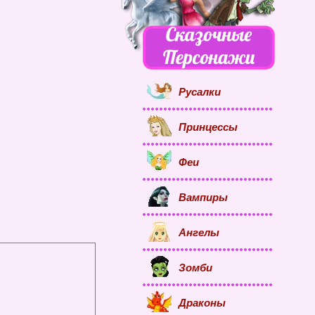
Русалки
Принцессы
Феи
Вампиры
Ангелы
Зомби
Драконы