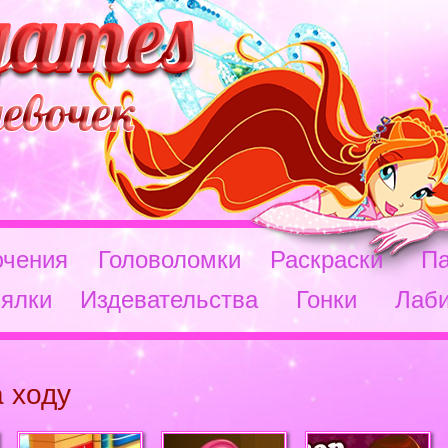
чения
Головоломки
Раскраски
П
ялки
Издевательства
Гонки
Лаб
а ходу