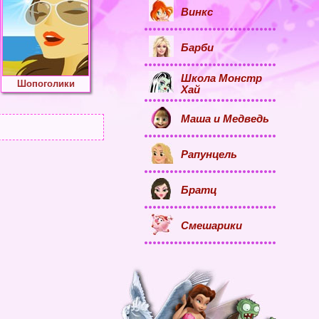
Винкс
Барби
Школа Монстр
Шопоголики
Хай
Маша и Медведь
Рапунцель
Братц
Смешарики