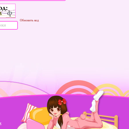
Обновить код
к