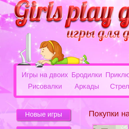
Игры на двоих
Бродилки
Приклю
Рисовалки
Аркады
Стрел
Покупки н
Новые игры