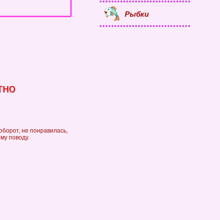
Рыбки
тно
оборот, не понравилась,
му поводу.