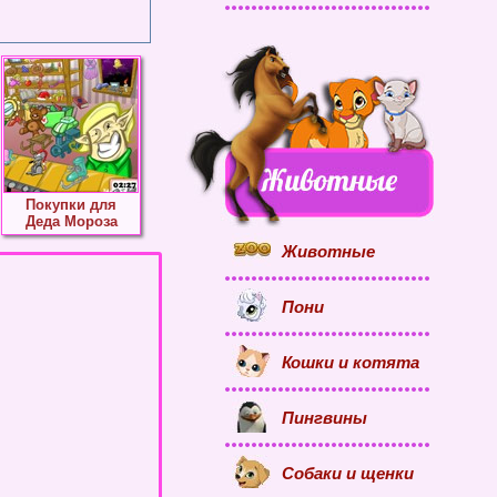
Покупки для
Деда Мороза
Животные
Пони
Кошки и котята
Пингвины
Собаки и щенки