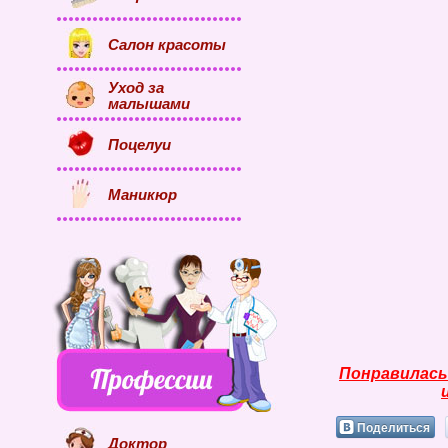
Салон красоты
Уход за
малышами
Поцелуи
Маникюр
Понравилась
Поделиться
Доктор