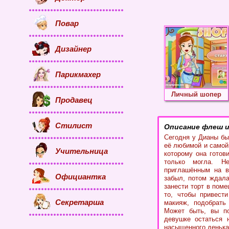
Повар
Дизайнер
Парикмахер
Личный шопер
Продавец
Стилист
Описание флеш и
Сегодня у Дианы бы
её любимой и самой
Учительница
которому она готов
только могла. Н
приглашённым на в
Официантка
забыл, потом ждала
занести торт в поме
то, чтобы привест
Секретарша
макияж, подобрать 
Может быть, вы по
девушке остаться 
насыщенного денька