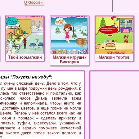
Google+
Твой зоомагазин
Магазин игрушек
Магазин тортов
Виктория
гры "Покупки на ходу":
л очень сложный день. Дело в том, что у
 лучше в мире подружки день рождения, к
илась так ответственно и пристально, как
есколько часов Диана звонила всем
ечеринку и напоминала, чтобы никто не
 доставку цветов, а ещё позже не могла
щение. Теперь у неё остался всего час на
и себя в порядок – сделать причёску и
платье, туфли, аксессуары, украшения.
играете и заодно поможете несчастной
на высоте даже после такого долгого и
?