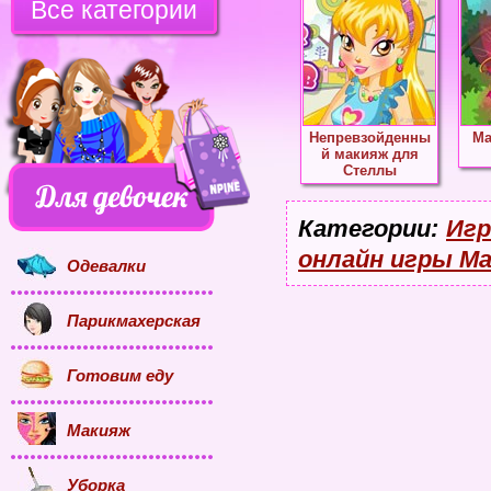
Все категории
Непревзойденны
Ма
й макияж для
Стеллы
Категории:
Игр
онлайн игры М
Одевалки
Парикмахерская
Готовим еду
Макияж
Уборка