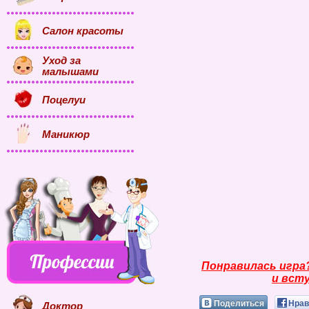
Салон красоты
Уход за
малышами
Поцелуи
Маникюр
Понравилась игра
и всту
Поделиться
Нрав
Доктор