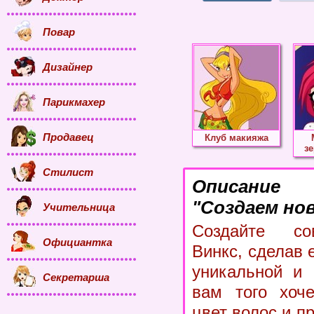
Повар
Дизайнер
Парикмахер
Продавец
Клуб макияжа
з
Стилист
Описание
"Создаем нов
Учительница
Создайте со
Официантка
Винкс, сделав 
уникальной и 
Секретарша
вам того хоче
цвет волос и п