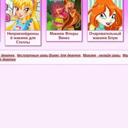
Непревзойденны
Макияж Флоры
Очаровательный
й макияж для
Винкс
макияж Блум
Стеллы
,
,
,
 девочек
бесплатные игры Винкс для девочек
Макияж - онлайн игры
Ма
я девочек