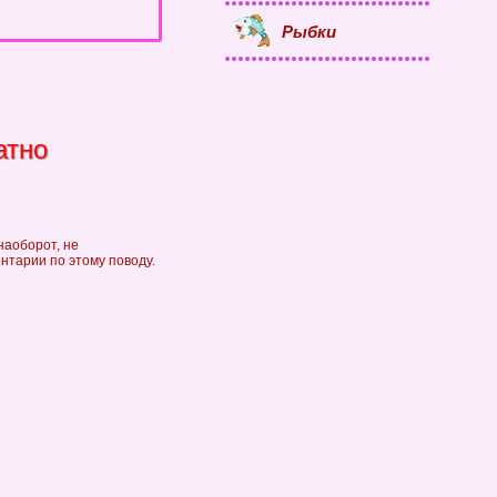
Рыбки
атно
наоборот, не
ентарии по этому поводу.