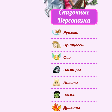
Русалки
Принцессы
Феи
Вампиры
Ангелы
Зомби
Драконы