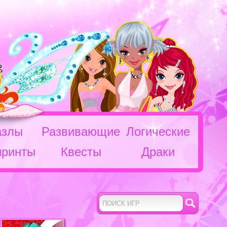
азлы
Развивающие
Логические
иринты
Квесты
Драки