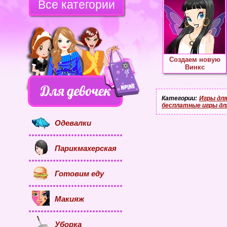
Все категории
Создаем новую
Винкс
Категории:
Игры для
бесплатные игры дл
Одевалки
Парикмахерская
Готовим еду
Макияж
Уборка