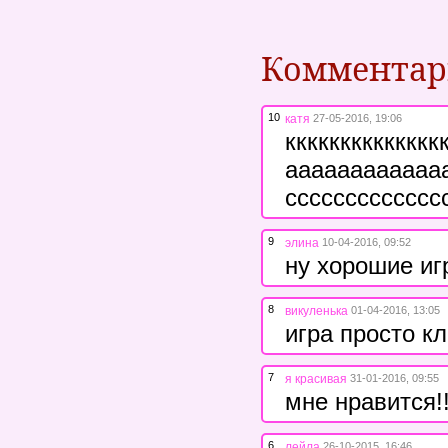
Коммента
10
катя
27-05-2016, 19:06
кккккккккккк
ааааааааааааа
ссссссссссссс
9
элина
10-04-2016, 09:52
ну хорошие иг
8
викуленька
01-04-2016, 13:05
игра просто кл
7
я красивая
31-01-2016, 09:55
мне нравится!!
6
лейла
26-10-2015, 16:46