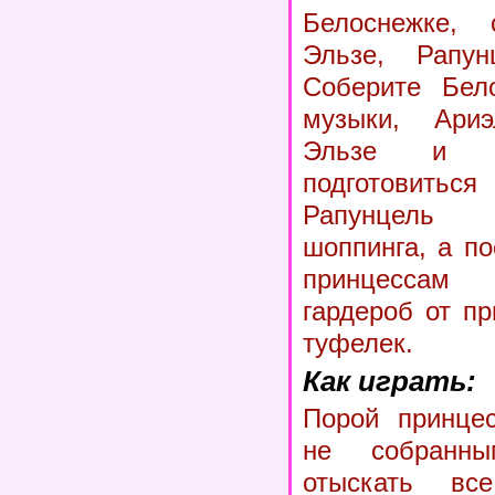
Белоснежке,
Эльзе, Рапун
Соберите Бел
музыки, Ари
Эльзе и А
подготовить
Рапунцель
шоппинга, а п
принцессам
гардероб от п
туфелек.
Как играть:
Порой принце
не собранн
отыскать вс