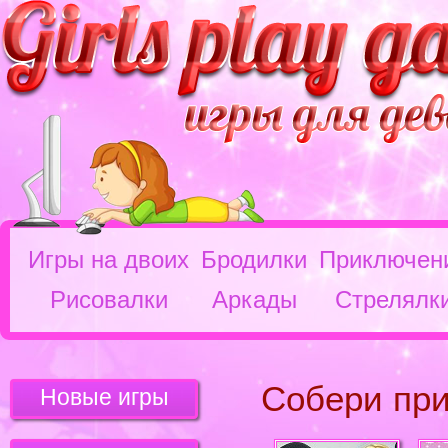
Игры на двоих
Бродилки
Приключен
Рисовалки
Аркады
Стрелялк
Собери пр
Новые игры