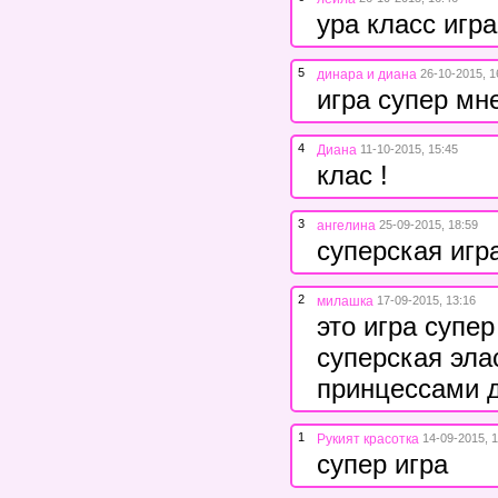
ура класс игр
5
динара и диана
26-10-2015, 1
игра супер мн
4
Диана
11-10-2015, 15:45
клас !
3
ангелина
25-09-2015, 18:59
суперская игр
2
милашка
17-09-2015, 13:16
это игра супер
суперская элас
принцессами 
1
Рукият красотка
14-09-2015, 
супер игра