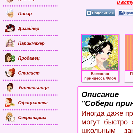
и всту
Поделиться
Нрав
Повар
Дизайнер
Парикмахер
Продавец
Стилист
Весенняя
П
принцесса Флоя
Учительница
Описание
"Собери прин
Официантка
Иногда даже п
Секретарша
могут быстро 
школьным зан