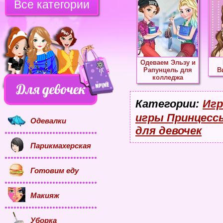
Все категории
Одеваем Эльзу и
Рапунцель для
В
колледжа
Категории:
Игр
игры Принцесс
Одевалки
для девочек
Парикмахерская
Готовим еду
Макияж
Уборка