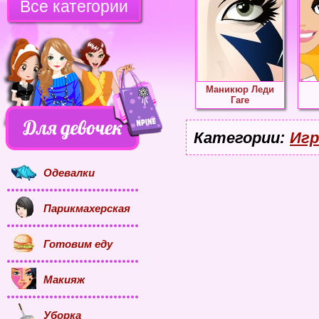
Все категории
Маникюр Леди
Гаге
Категории:
Игр
Одевалки
Парикмахерская
Готовим еду
Макияж
Уборка