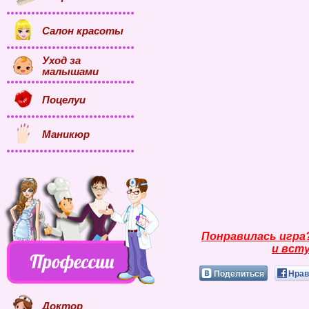
Салон красоты
Уход за
малышами
Поцелуи
Маникюр
Понравилась игра
и всту
Поделиться
Нрав
Доктор