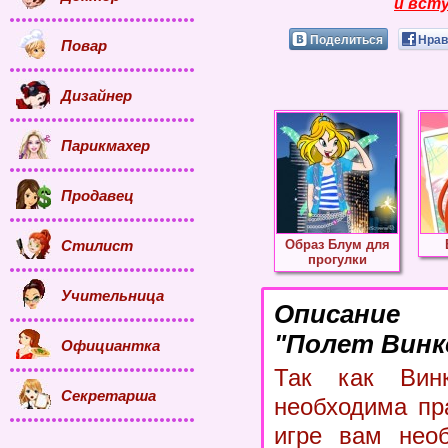
и всту
Поделиться
Нрав
Повар
Дизайнер
Парикмахер
Продавец
Стилист
Образ Блум для
прогулки
Учительница
Описание
"Полет Винк
Официантка
Так как Вин
Секретарша
необходима пр
игре вам необ