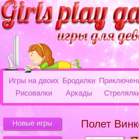
Игры на двоих
Бродилки
Приключен
Рисовалки
Аркады
Стрелялк
Полет Винк
Новые игры