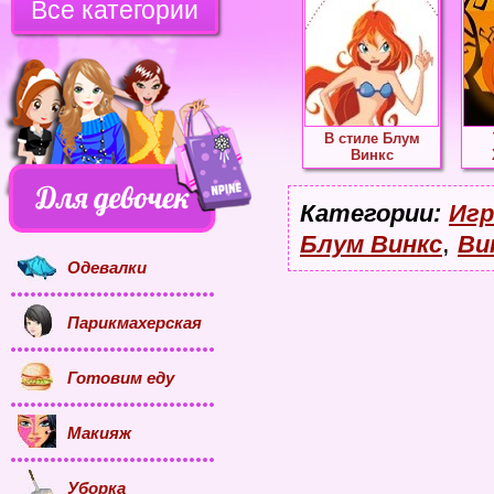
Все категории
В стиле Блум
Винкс
Категории:
Игр
,
Блум Винкс
Ви
Одевалки
Парикмахерская
Готовим еду
Макияж
Уборка