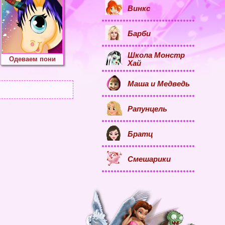
Винкс
Барби
Школа Монстр
Одеваем пони
Хай
Маша и Медведь
Рапунцель
Братц
Смешарики