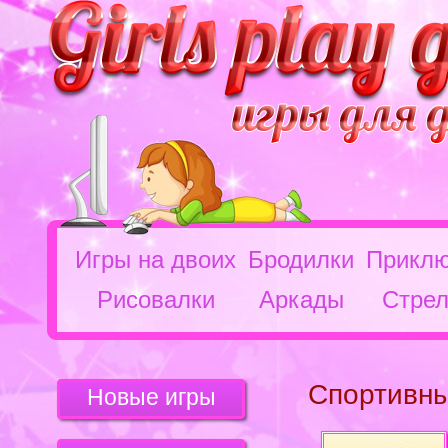
Игры на двоих
Бродилки
Приклю
Рисовалки
Аркады
Стрел
Спортивны
Новые игры