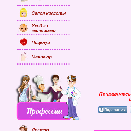
Салон красоты
Уход за
малышами
Поцелуи
Маникюр
Понравилась
Поделиться
Доктор