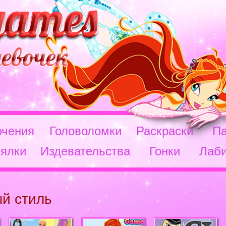
чения
Головоломки
Раскраски
П
ялки
Издевательства
Гонки
Лаб
й стиль