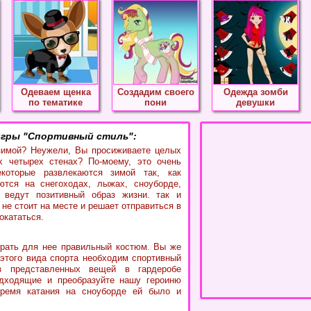
Одеваем щенка
Создадим своего
Одежда зомби
по тематике
пони
девушки
игры "Спортивный стиль":
зимой? Неужели, Вы просиживаете целых
х четырех стенах? По-моему, это очень
екоторые развлекаются зимой так, как
ются на снегоходах, лыжах, сноуборде,
 ведут позитивный образ жизни. так и
 не стоит на месте и решает отправиться в
окататься.
рать для нее правильный костюм. Вы же
 этого вида спорта необходим спортивный
з представленных вещей в гардеробе
дходящие и преобразуйте нашу героиню
ремя катания на сноуборде ей было и