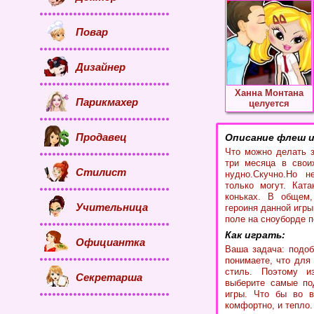
Повар
Дизайнер
Ханна Монтана
Парикмахер
целуется
Продавец
Описание флеш 
Что можно делать 
три месяца в свои
Стилист
нудно.Скучно.Но н
только могут. Ката
коньках. В общем,
Учительница
героиня данной игры
поле на сноуборде п
Как играть:
Официантка
Ваша задача: подоб
понимаете, что для
стиль. Поэтому и
Секретарша
выберите самые по
игры. Что бы во в
комфортно, и тепло.