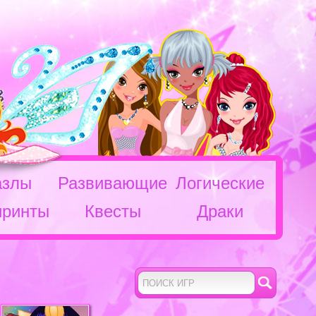
азлы
Развивающие
Логические
иринты
Квесты
Драки