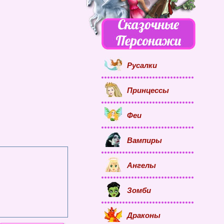
Русалки
Принцессы
Феи
Вампиры
Ангелы
Зомби
Драконы