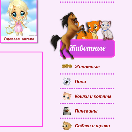
Одеваем ангела
Животные
Пони
Кошки и котята
Пингвины
Собаки и щенки