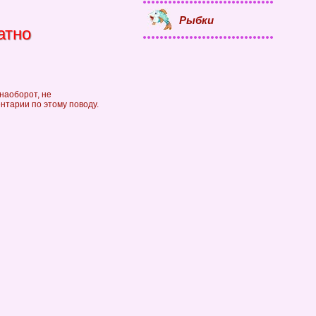
Рыбки
атно
наоборот, не
ентарии по этому поводу.