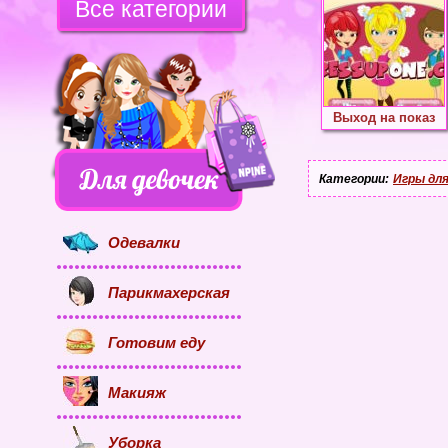
Все категории
Выход на показ
Категории:
Игры для
Одевалки
Парикмахерская
Готовим еду
Макияж
Уборка