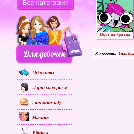
Все категории
Муха на бревне
Категории:
Игры для
Одевалки
Парикмахерская
Готовим еду
Макияж
Уборка