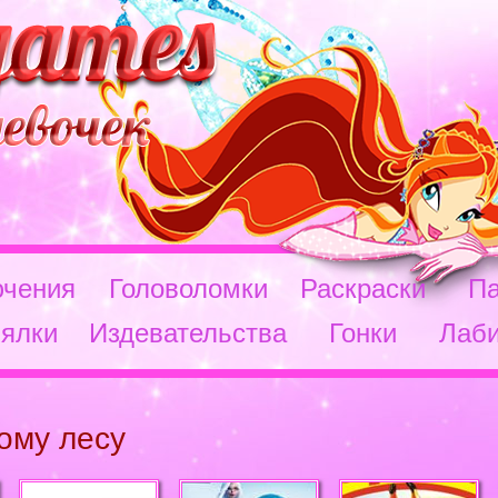
чения
Головоломки
Раскраски
П
ялки
Издевательства
Гонки
Лаб
ому лесу