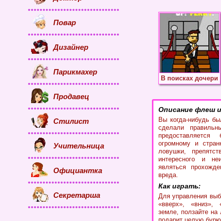
Повар
Дизайнер
Парикмахер
В поисках дочери
Продавец
Описание флеш и
Вы когда-нибудь бы
Стилист
сделали правильн
предоставляется
огромному и стран
Учительница
ловушки, препятс
интересного и не
являться прохожде
Официантка
вреда.
Как играть:
Секретарша
Для управления выб
«вверх», «вниз», 
земле, ползайте на
подарит целую бурю