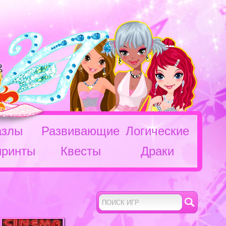
азлы
Развивающие
Логические
иринты
Квесты
Драки