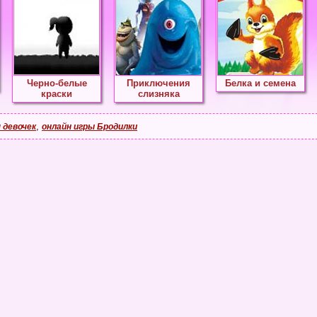
Черно-белые
Приключения
Белка и семена
краски
слизняка
,
 девочек
онлайн игры Бродилки