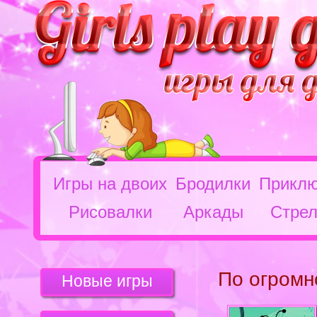
Игры на двоих
Бродилки
Приклю
Рисовалки
Аркады
Стрел
По огромн
Новые игры