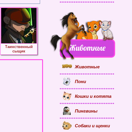
Таинственный
сыщик
Животные
Пони
Кошки и котята
Пингвины
Собаки и щенки