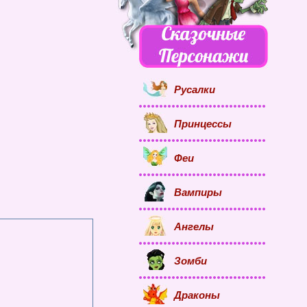
Русалки
Принцессы
Феи
Вампиры
Ангелы
Зомби
Драконы