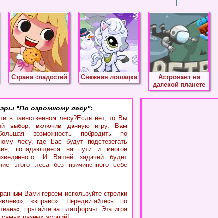
Страна сладостей
Снежная лошадка
Астронавт на
далекой планете
гры "По огромному лесу":
ли в таинственном лесу?Если нет, то Вы
ый выбор, включив данную игру. Вам
 большая возможность побродить по
ному лесу, где Вас будут подстерегать
твия, попадающиеся на пути и многое
изведанного. И Вашей задачей будет
ние этого леса без причиненного себе
ранным Вами героем используйте стрелки
«влево», «вправо». Передвигайтесь по
 лианах, прыгайте на платформы. Эта игра
 самых разных эмоций!