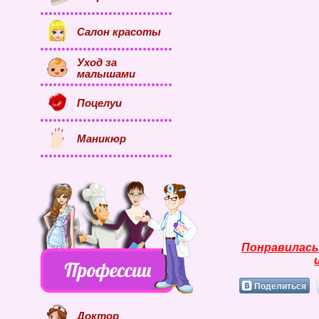
Салон красоты
Уход за
малышами
Поцелуи
Маникюр
Понравилась
Поделиться
Доктор