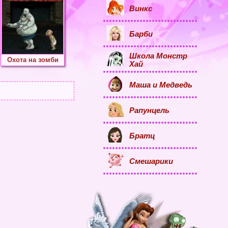
Винкс
Барби
Школа Монстр
Охота на зомби
Хай
Маша и Медведь
Рапунцель
Братц
Смешарики