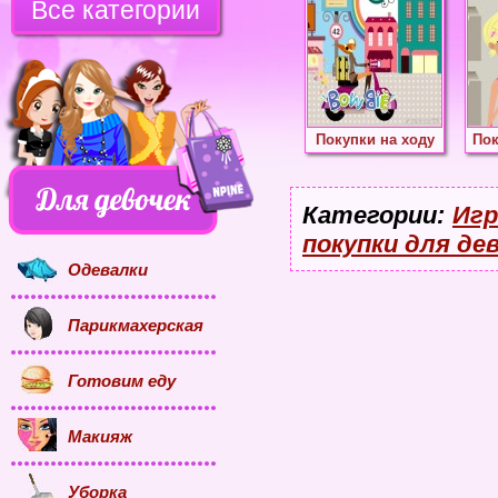
Все категории
Покупки на ходу
Пок
Категории:
Игр
покупки для де
Одевалки
Парикмахерская
Готовим еду
Макияж
Уборка