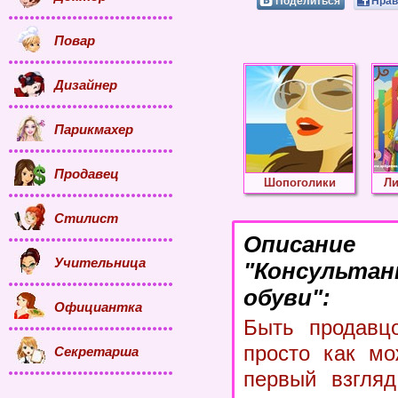
Поделиться
Нрав
Повар
Дизайнер
Парикмахер
Продавец
Шопоголики
Л
Стилист
Описание
Учительница
"Консульта
обуви":
Официантка
Быть продавц
просто как мо
Секретарша
первый взгляд