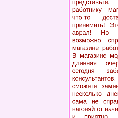
представьт
работнику маг
что-то доста
принимать! Эт
аврал! Но 
возможно спр
магазине рабо
В магазине мо
длинная оче
сегодня за
консультантов
сможете замен
несколько дн
сама не справ
нагоняй от нач
и приятно.